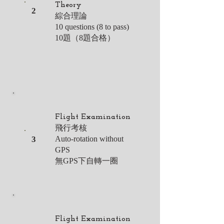
Theory
• Airworthiness / 特許適航文
2
綜合理論
件

10 questions (8 to pass)
10題（8題合格）
• Owner Responsibilities / 
運營者職責
Flight Examination
飛行考核
3
Auto-rotation without
GPS
無GPS下自轉一圈
Flight Examination