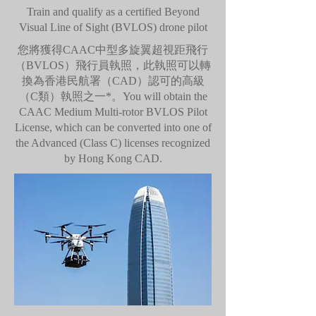
Train and qualify as a certified Beyond
Visual Line of Sight (BVLOS) drone pilot
您將獲得CAAC中型多旋翼超視距飛行
（BVLOS）飛行員執照，此執照可以轉
換為香港民航署（CAD）認可的高級
（C類）執照之一*。You will obtain the
CAAC Medium Multi-rotor BVLOS Pilot
License, which can be converted into one of
the Advanced (Class C) licenses recognized
by Hong Kong CAD.