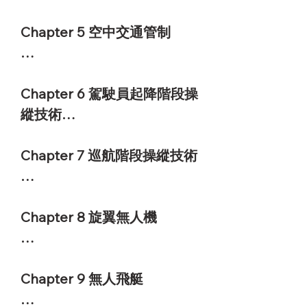
• Air Traffic Control 
動力學基礎

• Basic Elements of 
Equipment / 空中交通管制
• Airfoil and Wing Lift 
Atmosphere / 大氣的基本要
Chapter 5 空中交通管制

設備

Coefficient / 翼型和機翼升
素

• Communication Links / 通
力系數

• Fundamental Weather 
• Route Traffic Control / 航
訊鏈路

• Drag and Lift-to-Drag 
Phenomena / 基本天氣現象

路交通管制中心

Chapter 6 駕駛員起降階段操
• RF Specifications / 無人機
Ratio / 阻力升阻比

• Air Masses and Fronts / 氣
• Knowledge of Airspace / 
縱技術

射頻指標的規定
• Ground Effect / 地面效應

團與鋒的概念

空域知識

• Stability and Control / 飛
• Weather Affecting Flight / 
• Airspace Operation / 空域
• Basic Flight Maneuvers / 
Chapter 7 巡航階段操縱技術

機的穩定性與操縱

嚴重影響飛行的氣象

運行要求

飛行基本動作

• UAV Launch and 
• Mountain Winds / 山地氣
• Reporting Flight Airspace 
• Level Flight / 定高平飛

• Map Coordinate Systems 
Recovery / 無人機發射回收
流

/ 申報飛行空域

• State Transitions / 平飛爬
/ 地圖坐標系統

Chapter 8 旋翼無人機

方式
• Meteorological Data / 航
• Reporting Flight Plans / 申
升下降變換

• GNSS Navigation / GNSS
空氣象資料分析
報飛行計劃

• Approach Patterns / 起落
導航方法

• Classification / 旋翼無人機
• Emergency Flight Plans / 
航線飛行(五邊)

• DGPS / 差分全球定位系統

的分類

Chapter 9 無人飛艇

申報緊急飛行計劃
• Emergency Routes / 建立
• Inertial Navigation / 慣性
• Coaxial UAVs / 共軸無人直